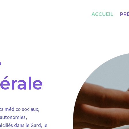
ACCUEIL
PR
e
bérale
s médico sociaux,
s autonomies,
iliés dans le Gard, le