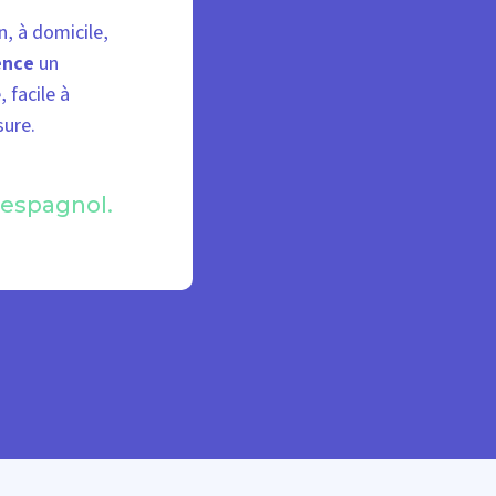
n, à domicile,
ence
un
 facile à
sure.
 espagnol.